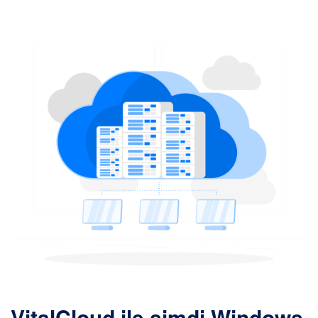
VitalCloud ile şimdi Windows